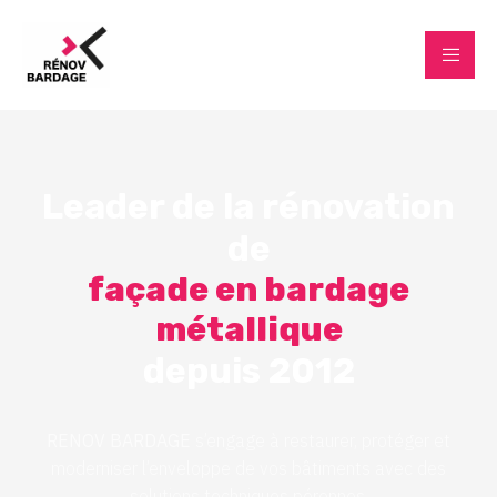
Leader de la rénovation
de
façade en bardage
métallique
depuis 2012
RENOV BARDAGE
s’engage à restaurer, protéger et
moderniser l’enveloppe de vos bâtiments avec des
solutions techniques pérennes.